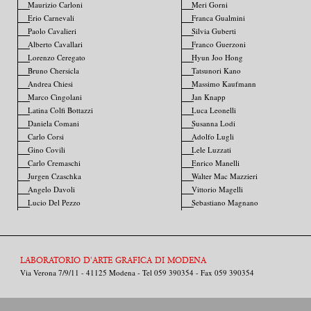
Maurizio Carloni
Meri Gorni
Erio Carnevali
Franca Gualmini
Paolo Cavalieri
Silvia Guberti
Alberto Cavallari
Franco Guerzoni
Lorenzo Ceregato
Hyun Joo Hong
Bruno Chersicla
Tatsunori Kano
Andrea Chiesi
Massimo Kaufmann
Marco Cingolani
Jan Knapp
Latina Colfi Bottazzi
Luca Leonelli
Daniela Comani
Susanna Lodi
Carlo Corsi
Adolfo Lugli
Gino Covili
Lele Luzzati
Carlo Cremaschi
Enrico Manelli
Jurgen Czaschka
Walter Mac Mazzieri
Angelo Davoli
Vittorio Magelli
Lucio Del Pezzo
Sebastiano Magnano
LABORATORIO D'ARTE GRAFICA DI MODENA
Via Verona 7/9/11 - 41125 Modena - Tel 059 390354 - Fax 059 390354