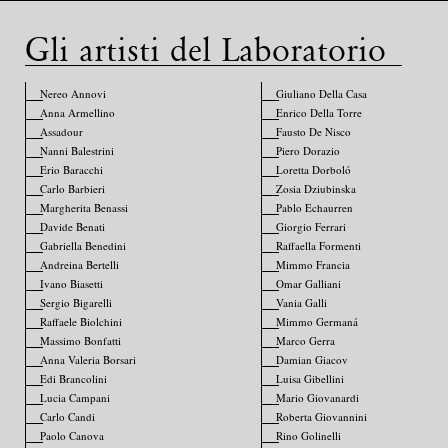
Gli artisti del Laboratorio
Nereo Annovi
Giuliano Della Casa
Anna Armellino
Enrico Della Torre
Assadour
Fausto De Nisco
Nanni Balestrini
Piero Dorazio
Erio Baracchi
Loretta Dorboló
Carlo Barbieri
Zosia Dziubinska
Margherita Benassi
Pablo Echaurren
Davide Benati
Giorgio Ferrari
Gabriella Benedini
Raffaella Formenti
Andreina Bertelli
Mimmo Francia
Ivano Biasetti
Omar Galliani
Sergio Bigarelli
Vania Galli
Raffaele Biolchini
Mimmo Germaná
Massimo Bonfatti
Marco Gerra
Anna Valeria Borsari
Damian Giacov
Edi Brancolini
Luisa Gibellini
Lucia Campani
Mario Giovanardi
Carlo Candi
Roberta Giovannini
Paolo Canova
Rino Golinelli